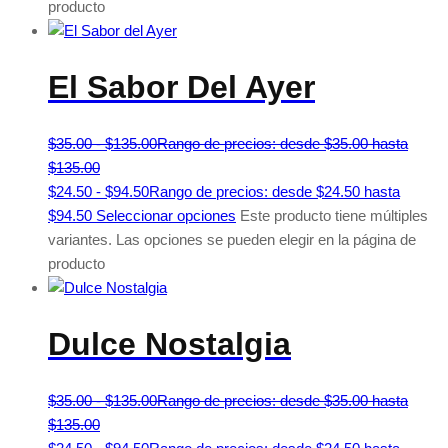
producto
El Sabor Del Ayer
$
35.00
-
$
135.00
Rango de precios: desde $35.00 hasta
$135.00
$
24.50
-
$
94.50
Rango de precios: desde $24.50 hasta
$94.50
Seleccionar opciones
Este producto tiene múltiples
variantes. Las opciones se pueden elegir en la página de
producto
Dulce Nostalgia
$
35.00
-
$
135.00
Rango de precios: desde $35.00 hasta
$135.00