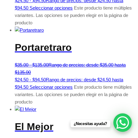
$
24.50
-
$
94.50
Rango de precios: desde $24.50 hasta
$94.50
Seleccionar opciones
Este producto tiene múltiples
variantes. Las opciones se pueden elegir en la página de
producto
Portaretraro
$
35.00
-
$
135.00
Rango de precios: desde $35.00 hasta
$135.00
$
24.50
-
$
94.50
Rango de precios: desde $24.50 hasta
$94.50
Seleccionar opciones
Este producto tiene múltiples
variantes. Las opciones se pueden elegir en la página de
producto
El Mejor
¿Necesitas ayuda?