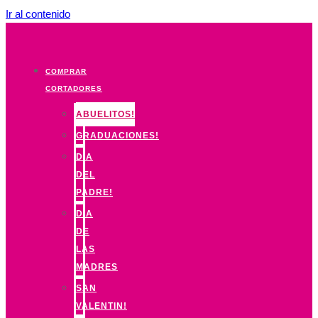
Ir al contenido
COMPRAR
CORTADORES
ABUELITOS!
GRADUACIONES!
DIA
DEL
PADRE!
DIA
DE
LAS
MADRES
SAN
VALENTIN!