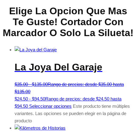
Elige La Opcion Que Mas
Te Guste! Cortador Con
Marcador O Solo La Silueta!
La Joya Del Garaje
$
35.00
-
$
135.00
Rango de precios: desde $35.00 hasta
$135.00
$
24.50
-
$
94.50
Rango de precios: desde $24.50 hasta
$94.50
Seleccionar opciones
Este producto tiene múltiples
variantes. Las opciones se pueden elegir en la página de
producto