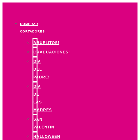
Ir
al
contenido
COMPRAR
CORTADORES
ABUELITOS!
GRADUACIONES!
DIA
DEL
PADRE!
DIA
DE
LAS
MADRES
SAN
VALENTIN!
HALLOWEEN