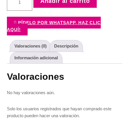
Añadir al carrito
Sabor
del
Ayer
cantidad
PÍDELO POR WHATSAPP, HAZ CLIC
AQUÍ!
Valoraciones (0)
Descripción
Información adicional
Valoraciones
No hay valoraciones aún.
Solo los usuarios registrados que hayan comprado este
producto pueden hacer una valoración.