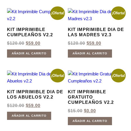
¡Oferta!
¡Oferta!
KIT IMPRIMIBLE
KIT IMPRIMIBLE DIA DE
CUMPLEAÑOS V2.2
LAS MADRES V2.3
EL
EL
EL
EL
$
120.00
$
59.00
$
120.00
$
59.00
PRECIO
PRECIO
PRECIO
PRECIO
ORIGINAL
ACTUAL
ORIGINAL
ACTUAL
AÑADIR AL CARRITO
AÑADIR AL CARRITO
ERA:
ES:
ERA:
ES:
$120.00.
$59.00.
$120.00.
$59.00.
¡Oferta!
¡Oferta!
KIT IMPRIMIBLE DIA DE
KIT IMPRIMIBLE
LOS ABUELOS V2.2
GRATUITO
CUMPLEAÑOS V2.2
EL
EL
$
120.00
$
59.00
PRECIO
PRECIO
EL
EL
$
15.00
$
0.00
ORIGINAL
ACTUAL
PRECIO
PRECIO
AÑADIR AL CARRITO
ERA:
ES:
ORIGINAL
ACTUAL
AÑADIR AL CARRITO
$120.00.
$59.00.
ERA:
ES: