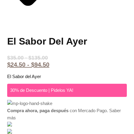
El Sabor Del Ayer
Rango
$
35.00
-
$
135.00
de
Rango
$
24.50
-
$
94.50
precios:
de
desde
El Sabor del Ayer
precios:
$35.00
desde
hasta
30% de Descuento | Pidelos YA!
$24.50
$135.00
hasta
$94.50
Compra ahora, paga después
con Mercado Pago.
Saber
más