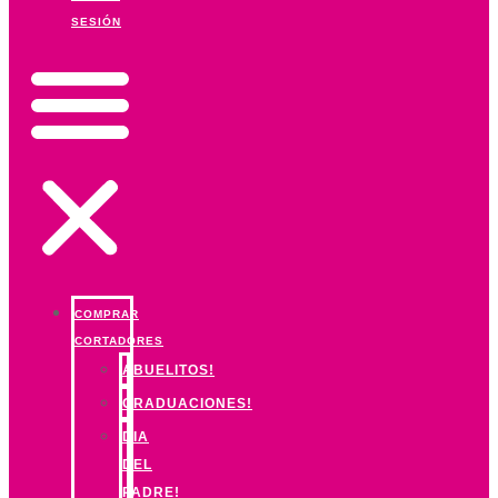
SESIÓN
COMPRAR
CORTADORES
ABUELITOS!
GRADUACIONES!
DIA
DEL
PADRE!