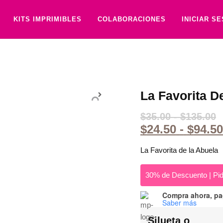
KITS IMPRIMIBLES
COLABORACIONES
INICIAR S
La Favorita D
$
35.00
-
$
135.00
$
24.50
-
$
94.50
La Favorita de la Abuela
30% de Descuento | Pid
Compra ahora, p
Saber más
Silueta o