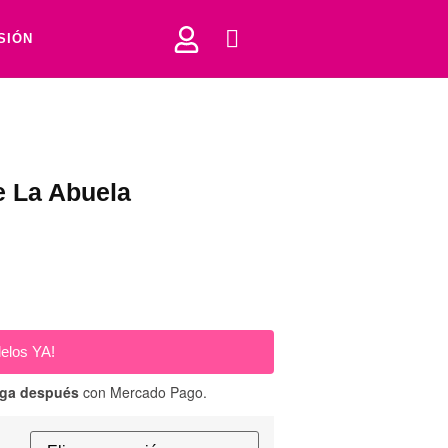
ESIÓN
e La Abuela
elos YA!
aga después
con Mercado Pago.