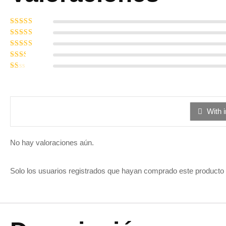
Valorado con
5
de 5
Valorado
con
4
de 5
Valorado
con
3
Valorado
de 5
con
Valorado
2
de
con
5
1
de
5
With 
No hay valoraciones aún.
Solo los usuarios registrados que hayan comprado este producto