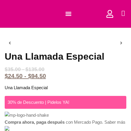
COMPRAR CORTADORES
Una Llamada Especial
$
35.00
-
$
135.00
$
24.50
-
$
94.50
Una Llamada Especial
30% de Descuento | Pidelos YA!
Compra ahora, paga después
con Mercado Pago.
Saber más