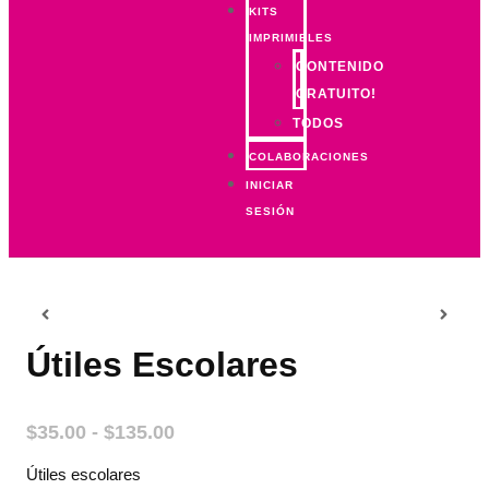
KITS
IMPRIMIBLES
CONTENIDO
GRATUITO!
TODOS
COLABORACIONES
INICIAR
SESIÓN
Útiles Escolares
$
35.00
-
$
135.00
Útiles escolares