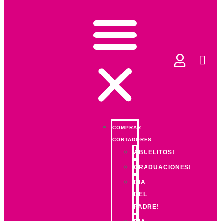
COMPRAR
CORTADORES
ABUELITOS!
GRADUACIONES!
DIA
DEL
PADRE!