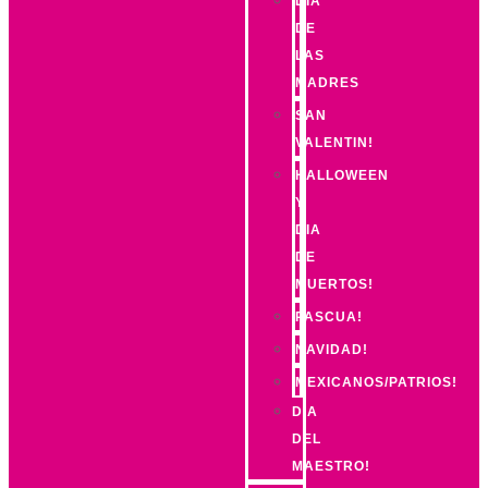
DIA
DE
LAS
MADRES
SAN
VALENTIN!
HALLOWEEN
Y
DIA
DE
MUERTOS!
PASCUA!
NAVIDAD!
MEXICANOS/PATRIOS!
DIA
DEL
MAESTRO!