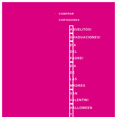
COMPRAR
CORTADORES
ABUELITOS!
GRADUACIONES!
DIA
DEL
PADRE!
DIA
DE
LAS
MADRES
SAN
VALENTIN!
HALLOWEEN
Y