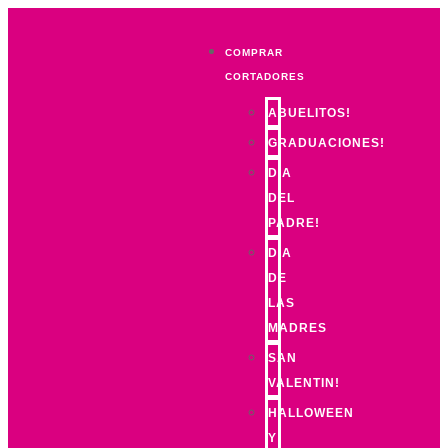
COMPRAR
CORTADORES
ABUELITOS!
GRADUACIONES!
DIA
DEL
PADRE!
DIA
DE
LAS
MADRES
SAN
VALENTIN!
HALLOWEEN
Y