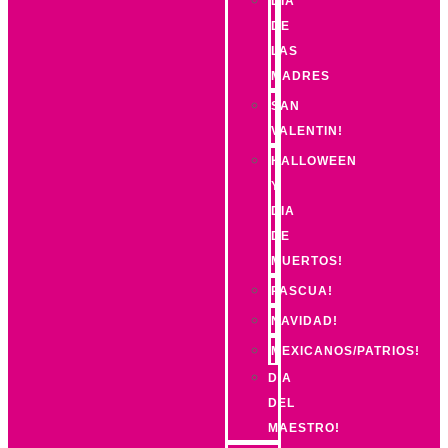
DIA
DE
LAS
MADRES
SAN
VALENTIN!
HALLOWEEN
Y
DIA
DE
MUERTOS!
PASCUA!
NAVIDAD!
MEXICANOS/PATRIOS!
DIA
DEL
MAESTRO!