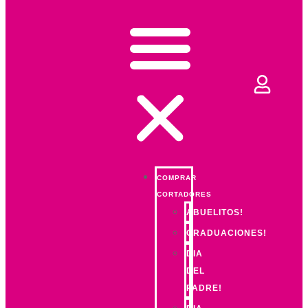
COMPRAR
CORTADORES
ABUELITOS!
GRADUACIONES!
DIA
DEL
PADRE!