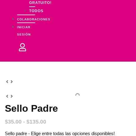
GRATUITO!
TODOS
COLABORACIONES
INICIAR
SESIÓN
Sello Padre
Rango
$
35.00
-
$
135.00
de
Sello padre - Elige entre todas las opciones disponibles!
precios: