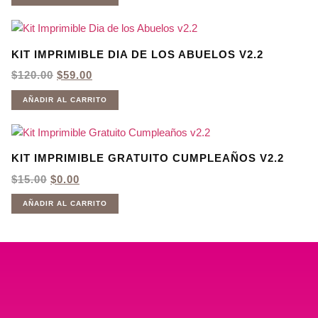
ERA:
ES:
$120.00.
$59.00.
KIT IMPRIMIBLE DIA DE LOS ABUELOS V2.2
EL
EL
$
120.00
$
59.00
PRECIO
PRECIO
ORIGINAL
ACTUAL
AÑADIR AL CARRITO
ERA:
ES:
$120.00.
$59.00.
KIT IMPRIMIBLE GRATUITO CUMPLEAÑOS V2.2
EL
EL
$
15.00
$
0.00
PRECIO
PRECIO
ORIGINAL
ACTUAL
AÑADIR AL CARRITO
ERA:
ES:
$15.00.
$0.00.