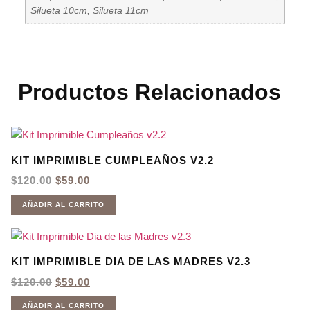
Silueta 10cm, Silueta 11cm
Productos Relacionados
KIT IMPRIMIBLE CUMPLEAÑOS V2.2
EL
EL
$
120.00
$
59.00
PRECIO
PRECIO
ORIGINAL
ACTUAL
AÑADIR AL CARRITO
ERA:
ES:
$120.00.
$59.00.
KIT IMPRIMIBLE DIA DE LAS MADRES V2.3
EL
EL
$
120.00
$
59.00
PRECIO
PRECIO
ORIGINAL
ACTUAL
AÑADIR AL CARRITO