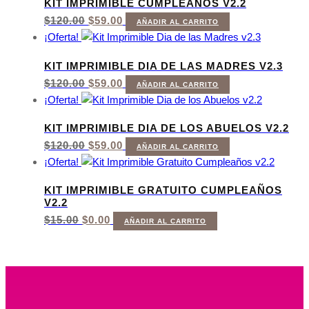
KIT IMPRIMIBLE CUMPLEAÑOS V2.2
EL
EL
$
120.00
$
59.00
AÑADIR AL CARRITO
PRECIO
PRECIO
¡Oferta!
ORIGINAL
ACTUAL
ERA:
ES:
KIT IMPRIMIBLE DIA DE LAS MADRES V2.3
$120.00.
$59.00.
EL
EL
$
120.00
$
59.00
AÑADIR AL CARRITO
PRECIO
PRECIO
¡Oferta!
ORIGINAL
ACTUAL
ERA:
ES:
KIT IMPRIMIBLE DIA DE LOS ABUELOS V2.2
$120.00.
$59.00.
EL
EL
$
120.00
$
59.00
AÑADIR AL CARRITO
PRECIO
PRECIO
¡Oferta!
ORIGINAL
ACTUAL
ERA:
ES:
KIT IMPRIMIBLE GRATUITO CUMPLEAÑOS
$120.00.
$59.00.
V2.2
EL
EL
$
15.00
$
0.00
AÑADIR AL CARRITO
PRECIO
PRECIO
ORIGINAL
ACTUAL
ERA:
ES:
$15.00.
$0.00.