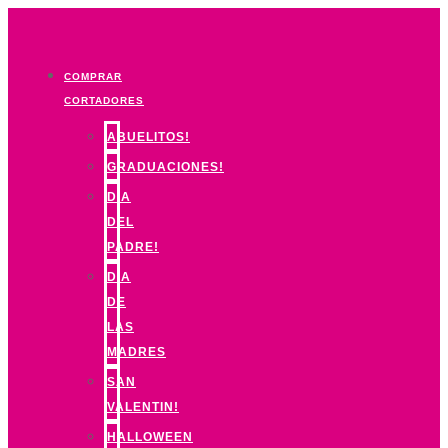
Ir
al
contenido
COMPRAR
CORTADORES
ABUELITOS!
GRADUACIONES!
DIA
DEL
PADRE!
DIA
DE
LAS
MADRES
SAN
VALENTIN!
HALLOWEEN