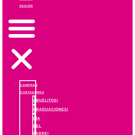
SESIÓN
COMPRAR
CORTADORES
ABUELITOS!
GRADUACIONES!
DIA
DEL
PADRE!