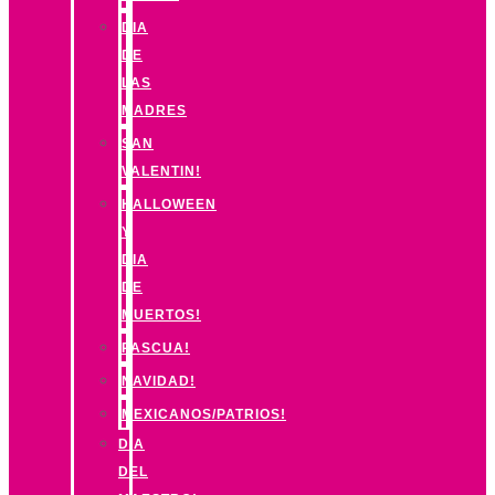
DIA
DE
LAS
MADRES
SAN
VALENTIN!
HALLOWEEN
Y
DIA
DE
MUERTOS!
PASCUA!
NAVIDAD!
MEXICANOS/PATRIOS!
DIA
DEL