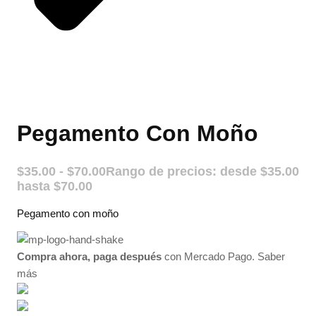
Pegamento Con Moño
$
35.00
-
$
70.00
Rango de precios: desde $35.00
hasta $70.00
Pegamento con moño
Compra ahora, paga después
con Mercado Pago.
Saber
más