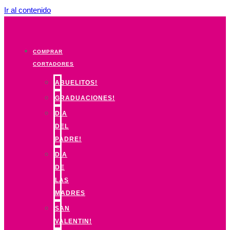
Ir al contenido
COMPRAR
CORTADORES
ABUELITOS!
GRADUACIONES!
DIA
DEL
PADRE!
DIA
DE
LAS
MADRES
SAN
VALENTIN!