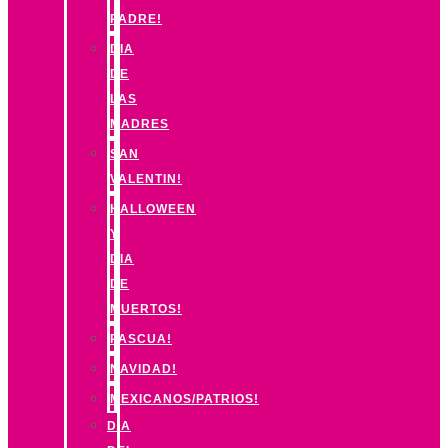
PADRE!
DIA
DE
LAS
MADRES
SAN
VALENTIN!
HALLOWEEN
Y
DIA
DE
MUERTOS!
PASCUA!
NAVIDAD!
MEXICANOS/PATRIOS!
DIA