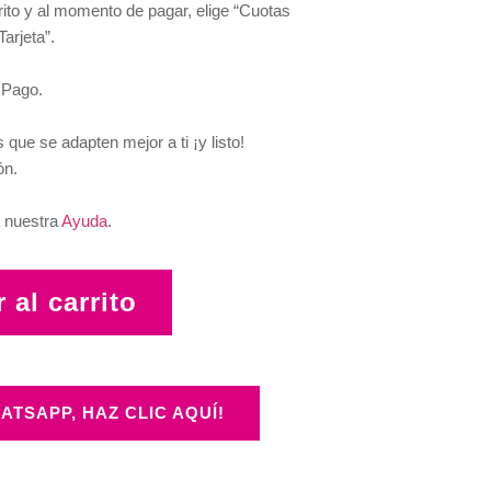
rito y al momento de pagar, elige “Cuotas
Tarjeta”.
 Pago.
 que se adapten mejor a ti ¡y listo!
ón.
 nuestra
Ayuda
.
 al carrito
ATSAPP, HAZ CLIC AQUÍ!