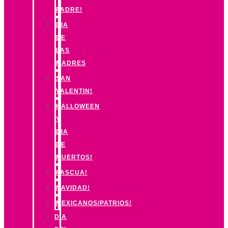
PADRE!
DIA
DE
LAS
MADRES
SAN
VALENTIN!
HALLOWEEN
Y
DIA
DE
MUERTOS!
PASCUA!
NAVIDAD!
MEXICANOS/PATRIOS!
DIA