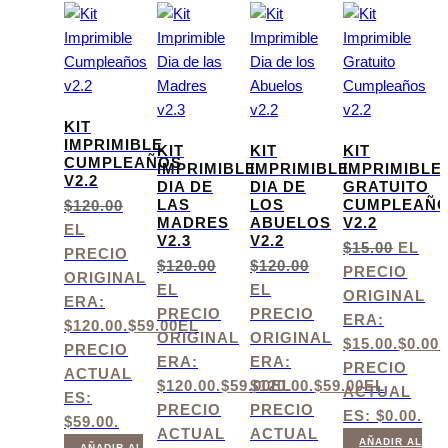
KIT
IMPRIMIBLE
KIT
KIT
KIT
CUMPLEAÑOS
IMPRIMIBLE
IMPRIMIBLE
IMPRIMIBLE
V2.2
DIA DE
DIA DE
GRATUITO
LAS
LOS
CUMPLEAÑ
$
120.00
MADRES
ABUELOS
V2.2
EL
V2.3
V2.2
$
15.00
EL
PRECIO
$
120.00
$
120.00
PRECIO
ORIGINAL
EL
EL
ORIGINAL
ERA:
PRECIO
PRECIO
ERA:
$120.00.
$
59.00
EL
ORIGINAL
ORIGINAL
$15.00.
$
0.00
PRECIO
ERA:
ERA:
PRECIO
ACTUAL
$120.00.
$
59.00
$120.00.
EL
$
59.00
EL
ACTUAL
ES:
PRECIO
PRECIO
ES: $0.00.
$59.00.
ACTUAL
ACTUAL
AÑADIR AL
AÑADIR AL