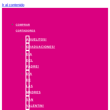
Ir al contenido
COMPRAR
CORTADORES
ABUELITOS!
GRADUACIONES!
DIA
DEL
PADRE!
DIA
DE
LAS
MADRES
SAN
VALENTIN!