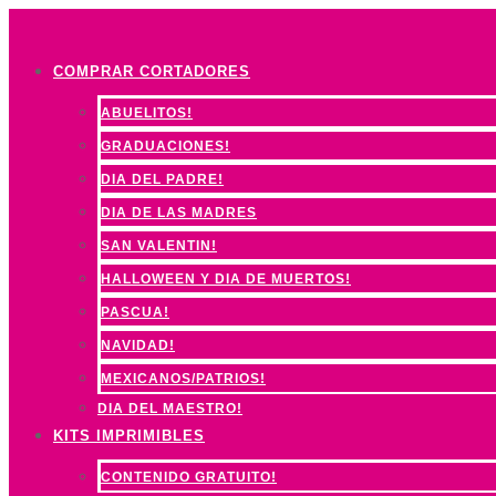
Ir
al
COMPRAR CORTADORES
contenido
ABUELITOS!
GRADUACIONES!
DIA DEL PADRE!
DIA DE LAS MADRES
SAN VALENTIN!
HALLOWEEN Y DIA DE MUERTOS!
PASCUA!
NAVIDAD!
MEXICANOS/PATRIOS!
DIA DEL MAESTRO!
KITS IMPRIMIBLES
CONTENIDO GRATUITO!