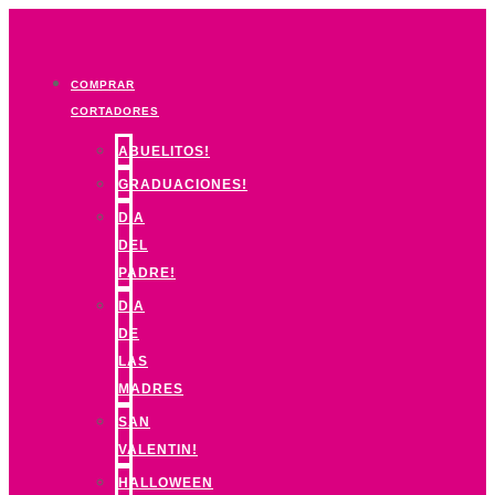
Ir
al
contenido
COMPRAR
CORTADORES
ABUELITOS!
GRADUACIONES!
DIA
DEL
PADRE!
DIA
DE
LAS
MADRES
SAN
VALENTIN!
HALLOWEEN