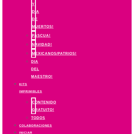
Y
DIA
DE
MUERTOS!
PASCUA!
NAVIDAD!
MEXICANOS/PATRIOS!
DIA
DEL
MAESTRO!
KITS
IMPRIMIBLES
CONTENIDO
GRATUITO!
TODOS
COLABORACIONES
INICIAR