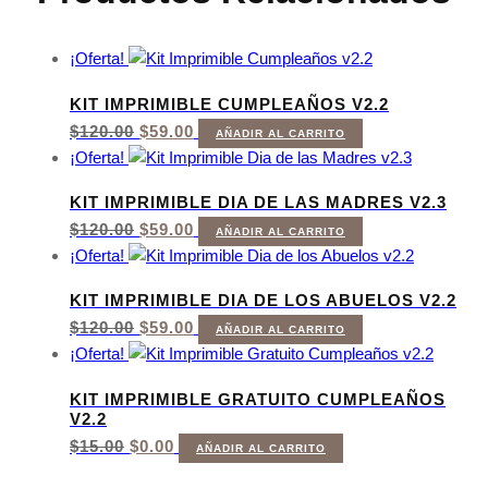
¡Oferta!
KIT IMPRIMIBLE CUMPLEAÑOS V2.2
EL
EL
$
120.00
$
59.00
AÑADIR AL CARRITO
PRECIO
PRECIO
¡Oferta!
ORIGINAL
ACTUAL
ERA:
ES:
KIT IMPRIMIBLE DIA DE LAS MADRES V2.3
$120.00.
$59.00.
EL
EL
$
120.00
$
59.00
AÑADIR AL CARRITO
PRECIO
PRECIO
¡Oferta!
ORIGINAL
ACTUAL
ERA:
ES:
KIT IMPRIMIBLE DIA DE LOS ABUELOS V2.2
$120.00.
$59.00.
EL
EL
$
120.00
$
59.00
AÑADIR AL CARRITO
PRECIO
PRECIO
¡Oferta!
ORIGINAL
ACTUAL
ERA:
ES:
KIT IMPRIMIBLE GRATUITO CUMPLEAÑOS
$120.00.
$59.00.
V2.2
EL
EL
$
15.00
$
0.00
AÑADIR AL CARRITO
PRECIO
PRECIO
ORIGINAL
ACTUAL