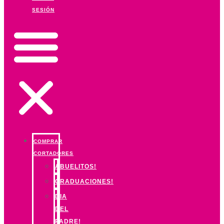
SESIÓN
COMPRAR
CORTADORES
ABUELITOS!
GRADUACIONES!
DIA
DEL
PADRE!