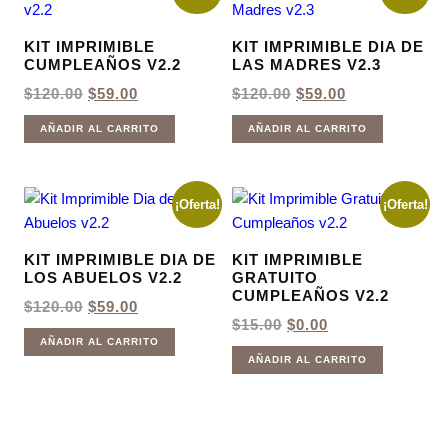
KIT IMPRIMIBLE
KIT IMPRIMIBLE DIA DE
CUMPLEAÑOS V2.2
LAS MADRES V2.3
EL
EL
EL
EL
$
120.00
$
59.00
$
120.00
$
59.00
PRECIO
PRECIO
PRECIO
PRECIO
ORIGINAL
ACTUAL
ORIGINAL
ACTUAL
AÑADIR AL CARRITO
AÑADIR AL CARRITO
ERA:
ES:
ERA:
ES:
$120.00.
$59.00.
$120.00.
$59.00.
¡Oferta!
¡Oferta!
KIT IMPRIMIBLE DIA DE
KIT IMPRIMIBLE
LOS ABUELOS V2.2
GRATUITO
CUMPLEAÑOS V2.2
EL
EL
$
120.00
$
59.00
PRECIO
PRECIO
EL
EL
$
15.00
$
0.00
ORIGINAL
ACTUAL
PRECIO
PRECIO
AÑADIR AL CARRITO
ERA:
ES:
ORIGINAL
ACTUAL
AÑADIR AL CARRITO
$120.00.
$59.00.
ERA:
ES:
$15.00.
$0.00.