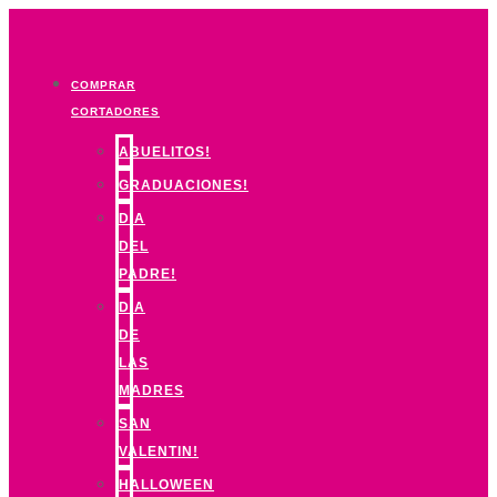
Ir
al
contenido
COMPRAR
CORTADORES
ABUELITOS!
GRADUACIONES!
DIA
DEL
PADRE!
DIA
DE
LAS
MADRES
SAN
VALENTIN!
HALLOWEEN