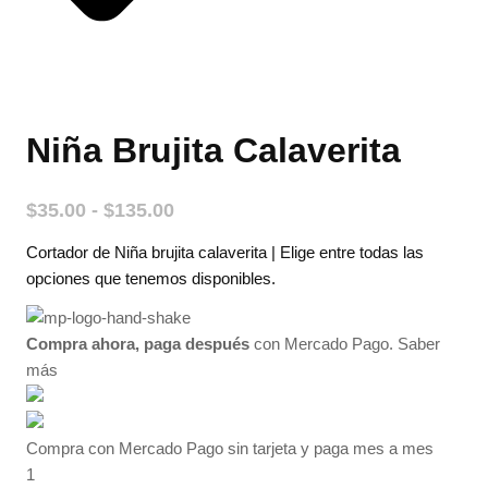
Niña Brujita Calaverita
Rango
$
35.00
-
$
135.00
de
Cortador de Niña brujita calaverita | Elige entre todas las
precios:
desde
opciones que tenemos disponibles.
$35.00
hasta
Compra ahora, paga después
con Mercado Pago.
Saber
$135.00
más
Compra con Mercado Pago sin tarjeta y paga mes a mes
1