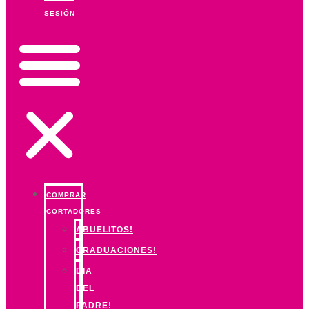
SESIÓN
COMPRAR
CORTADORES
ABUELITOS!
GRADUACIONES!
DIA
DEL
PADRE!