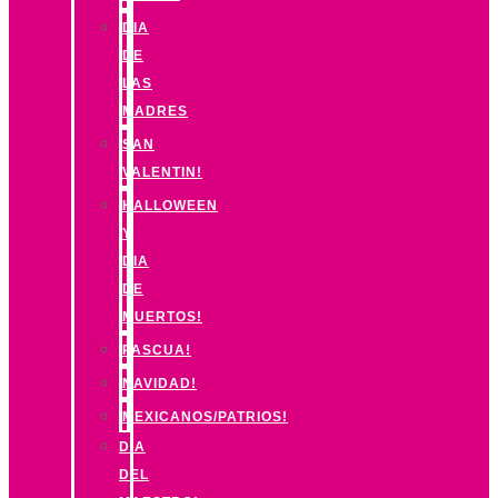
DIA
DE
LAS
MADRES
SAN
VALENTIN!
HALLOWEEN
Y
DIA
DE
MUERTOS!
PASCUA!
NAVIDAD!
MEXICANOS/PATRIOS!
DIA
DEL