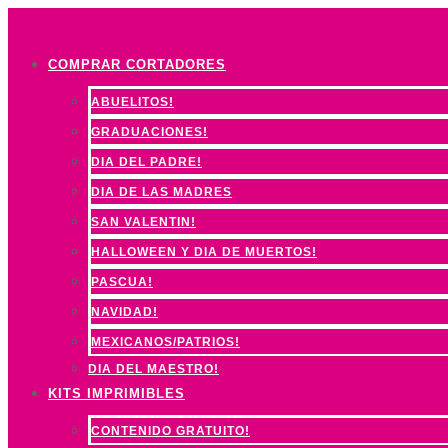
Ir
al
COMPRAR CORTADORES
contenido
ABUELITOS!
GRADUACIONES!
DIA DEL PADRE!
DIA DE LAS MADRES
SAN VALENTIN!
HALLOWEEN Y DIA DE MUERTOS!
PASCUA!
NAVIDAD!
MEXICANOS/PATRIOS!
DIA DEL MAESTRO!
KITS IMPRIMIBLES
CONTENIDO GRATUITO!