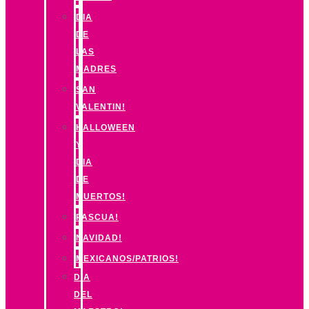
DIA
DE
LAS
MADRES
SAN
VALENTIN!
HALLOWEEN
Y
DIA
DE
MUERTOS!
PASCUA!
NAVIDAD!
MEXICANOS/PATRIOS!
DIA
DEL