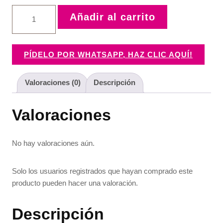
Botita
Añadir al carrito
navideña
14cm
|
Claudia
PÍDELO POR WHATSAPP, HAZ CLIC AQUÍ!
González
|
Colaboracion
Valoraciones (0)
Descripción
|
2
Valoraciones
piezas
cantidad
No hay valoraciones aún.
Solo los usuarios registrados que hayan comprado este
producto pueden hacer una valoración.
Descripción