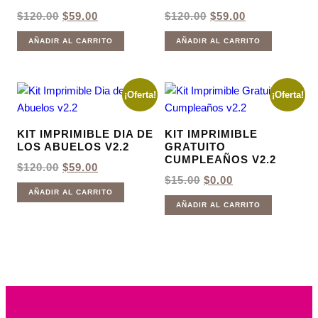
EL
EL
EL
EL
$
120.00
$
59.00
$
120.00
$
59.00
PRECIO
PRECIO
PRECIO
PRECIO
ORIGINAL
ACTUAL
ORIGINAL
ACTUAL
AÑADIR AL CARRITO
AÑADIR AL CARRITO
ERA:
ES:
ERA:
ES:
$120.00.
$59.00.
$120.00.
$59.00.
¡Oferta!
¡Oferta!
KIT IMPRIMIBLE DIA DE
KIT IMPRIMIBLE
LOS ABUELOS V2.2
GRATUITO
CUMPLEAÑOS V2.2
EL
EL
$
120.00
$
59.00
PRECIO
PRECIO
EL
EL
$
15.00
$
0.00
ORIGINAL
ACTUAL
PRECIO
PRECIO
AÑADIR AL CARRITO
ERA:
ES:
ORIGINAL
ACTUAL
AÑADIR AL CARRITO
$120.00.
$59.00.
ERA:
ES:
$15.00.
$0.00.