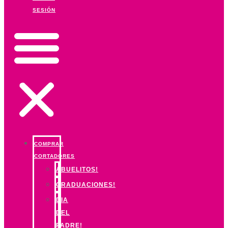
SESIÓN
COMPRAR
CORTADORES
ABUELITOS!
GRADUACIONES!
DIA
DEL
PADRE!