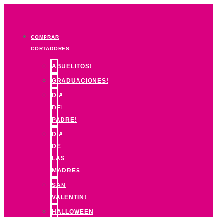
Ir
al
contenido
COMPRAR
CORTADORES
ABUELITOS!
GRADUACIONES!
DIA
DEL
PADRE!
DIA
DE
LAS
MADRES
SAN
VALENTIN!
HALLOWEEN