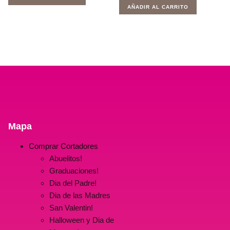
ERA:
ES:
ORIGINAL
ACTUAL
AÑADIR AL CARRITO
$120.00.
$59.00.
ERA:
ES:
$15.00.
$0.00.
Mapa
Comprar Cortadores
Abuelitos!
Graduaciones!
Dia del Padre!
Dia de las Madres
San Valentin!
Halloween y Dia de