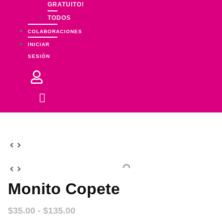
GRATUITO!
TODOS
COLABORACIONES
INICIAR
SESIÓN
Monito Copete
Rango
$
35.00
-
$
135.00
de