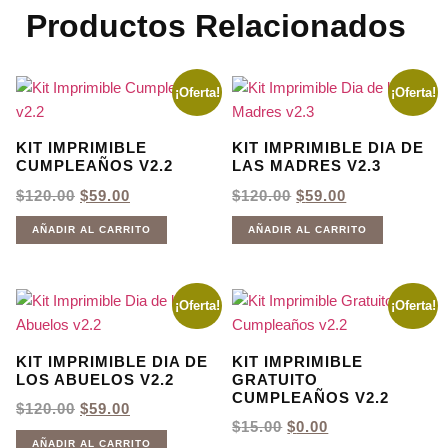
Productos Relacionados
¡Oferta!
¡Oferta!
KIT IMPRIMIBLE
KIT IMPRIMIBLE DIA DE
CUMPLEAÑOS V2.2
LAS MADRES V2.3
EL
EL
EL
EL
$
120.00
$
59.00
$
120.00
$
59.00
PRECIO
PRECIO
PRECIO
PRECIO
ORIGINAL
ACTUAL
ORIGINAL
ACTUAL
AÑADIR AL CARRITO
AÑADIR AL CARRITO
ERA:
ES:
ERA:
ES:
$120.00.
$59.00.
$120.00.
$59.00.
¡Oferta!
¡Oferta!
KIT IMPRIMIBLE DIA DE
KIT IMPRIMIBLE
LOS ABUELOS V2.2
GRATUITO
CUMPLEAÑOS V2.2
EL
EL
$
120.00
$
59.00
PRECIO
PRECIO
EL
EL
$
15.00
$
0.00
ORIGINAL
ACTUAL
PRECIO
PRECIO
AÑADIR AL CARRITO