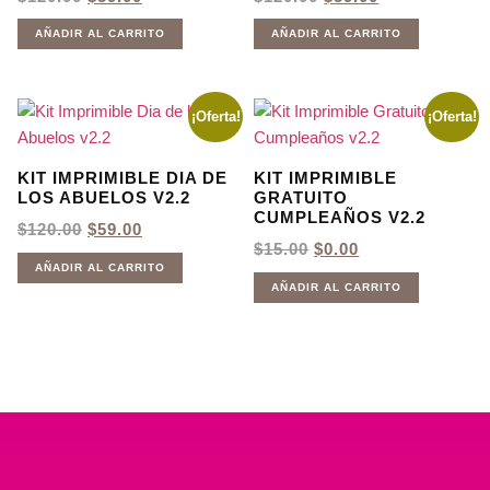
PRECIO
PRECIO
PRECIO
PRECIO
ORIGINAL
ACTUAL
ORIGINAL
ACTUAL
AÑADIR AL CARRITO
AÑADIR AL CARRITO
ERA:
ES:
ERA:
ES:
$120.00.
$59.00.
$120.00.
$59.00.
¡Oferta!
¡Oferta!
KIT IMPRIMIBLE DIA DE
KIT IMPRIMIBLE
LOS ABUELOS V2.2
GRATUITO
CUMPLEAÑOS V2.2
EL
EL
$
120.00
$
59.00
PRECIO
PRECIO
EL
EL
$
15.00
$
0.00
ORIGINAL
ACTUAL
PRECIO
PRECIO
AÑADIR AL CARRITO
ERA:
ES:
ORIGINAL
ACTUAL
AÑADIR AL CARRITO
$120.00.
$59.00.
ERA:
ES:
$15.00.
$0.00.