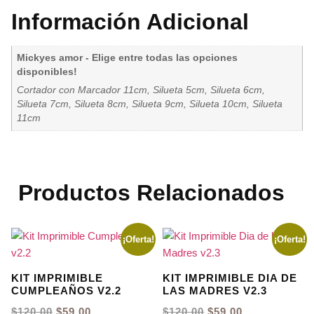
Información Adicional
Mickyes amor - Elige entre todas las opciones
disponibles!
Cortador con Marcador 11cm, Silueta 5cm, Silueta 6cm,
Silueta 7cm, Silueta 8cm, Silueta 9cm, Silueta 10cm, Silueta
11cm
Productos Relacionados
¡Oferta!
¡Oferta!
KIT IMPRIMIBLE
KIT IMPRIMIBLE DIA DE
CUMPLEAÑOS V2.2
LAS MADRES V2.3
EL
EL
EL
EL
$
120.00
$
59.00
$
120.00
$
59.00