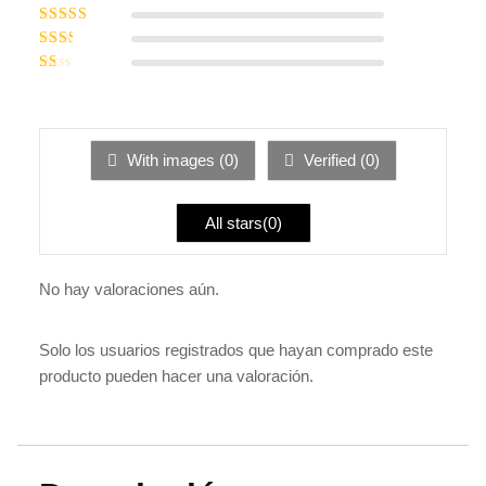
5
de 5
Valorado
con
4
de 5
Valorado
con
3
Valorado
de 5
con
Valorado
2
de
con
5
1
de
5
With images (
0
)
Verified (
0
)
All stars(
0
)
No hay valoraciones aún.
Solo los usuarios registrados que hayan comprado este
producto pueden hacer una valoración.