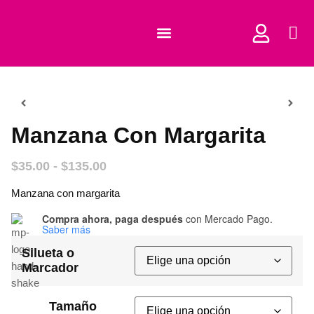
COMPRAR CORTADORES
Manzana Con Margarita
$
35.00
-
$
135.00
Manzana con margarita
Compra ahora, paga después
con Mercado Pago.
Saber más
Silueta o
Marcador
Tamaño