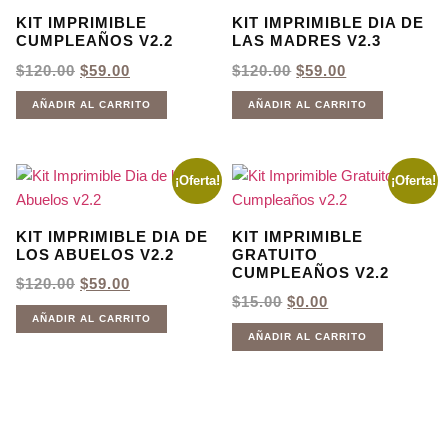
KIT IMPRIMIBLE
KIT IMPRIMIBLE DIA DE
CUMPLEAÑOS V2.2
LAS MADRES V2.3
EL
EL
EL
EL
$
120.00
$
59.00
$
120.00
$
59.00
PRECIO
PRECIO
PRECIO
PRECIO
ORIGINAL
ACTUAL
ORIGINAL
ACTUAL
AÑADIR AL CARRITO
AÑADIR AL CARRITO
ERA:
ES:
ERA:
ES:
$120.00.
$59.00.
$120.00.
$59.00.
¡Oferta!
¡Oferta!
KIT IMPRIMIBLE DIA DE
KIT IMPRIMIBLE
LOS ABUELOS V2.2
GRATUITO
CUMPLEAÑOS V2.2
EL
EL
$
120.00
$
59.00
PRECIO
PRECIO
EL
EL
$
15.00
$
0.00
ORIGINAL
ACTUAL
PRECIO
PRECIO
AÑADIR AL CARRITO
ERA:
ES:
ORIGINAL
ACTUAL
AÑADIR AL CARRITO
$120.00.
$59.00.
ERA:
ES:
$15.00.
$0.00.