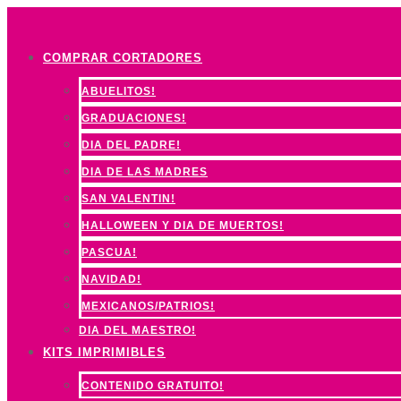
Ir
al
COMPRAR CORTADORES
contenido
ABUELITOS!
GRADUACIONES!
DIA DEL PADRE!
DIA DE LAS MADRES
SAN VALENTIN!
HALLOWEEN Y DIA DE MUERTOS!
PASCUA!
NAVIDAD!
MEXICANOS/PATRIOS!
DIA DEL MAESTRO!
KITS IMPRIMIBLES
CONTENIDO GRATUITO!