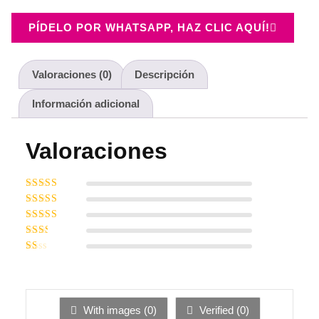
PÍDELO POR WHATSAPP, HAZ CLIC AQUÍ!
Valoraciones (0)
Descripción
Información adicional
Valoraciones
Valorado con
5
de 5
Valorado
con
4
de 5
Valorado
con
3
Valorado
de 5
con
Valorado
2
de
con
5
1
de
5
With images (
0
)
Verified (
0
)