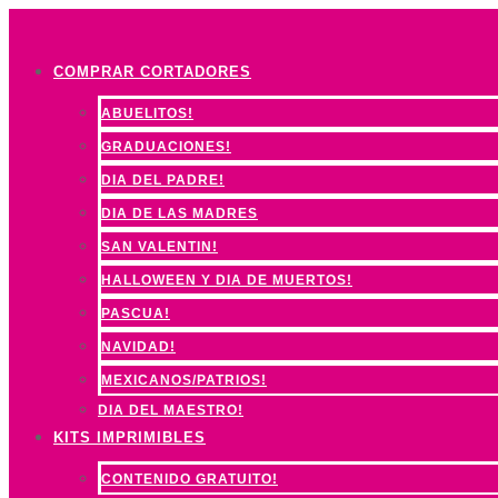
Ir
al
COMPRAR CORTADORES
contenido
ABUELITOS!
GRADUACIONES!
DIA DEL PADRE!
DIA DE LAS MADRES
SAN VALENTIN!
HALLOWEEN Y DIA DE MUERTOS!
PASCUA!
NAVIDAD!
MEXICANOS/PATRIOS!
DIA DEL MAESTRO!
KITS IMPRIMIBLES
CONTENIDO GRATUITO!