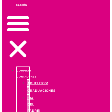
SESIÓN
COMPRAR
CORTADORES
ABUELITOS!
GRADUACIONES!
DIA
DEL
PADRE!