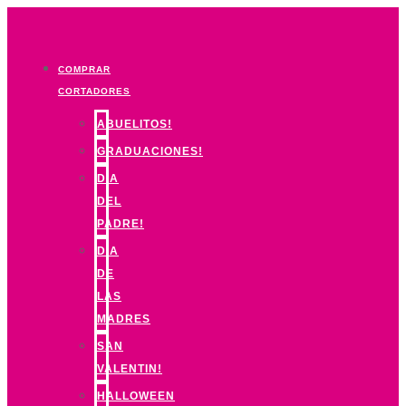
Ir
al
contenido
COMPRAR
CORTADORES
ABUELITOS!
GRADUACIONES!
DIA
DEL
PADRE!
DIA
DE
LAS
MADRES
SAN
VALENTIN!
HALLOWEEN