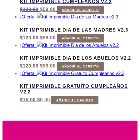
KIT IMPRIMIBLE CUMPLEAÑOS V2.2
EL
EL
$
120.00
$
59.00
AÑADIR AL CARRITO
PRECIO
PRECIO
¡Oferta!
ORIGINAL
ACTUAL
ERA:
ES:
KIT IMPRIMIBLE DIA DE LAS MADRES V2.3
$120.00.
$59.00.
EL
EL
$
120.00
$
59.00
AÑADIR AL CARRITO
PRECIO
PRECIO
¡Oferta!
ORIGINAL
ACTUAL
ERA:
ES:
KIT IMPRIMIBLE DIA DE LOS ABUELOS V2.2
$120.00.
$59.00.
EL
EL
$
120.00
$
59.00
AÑADIR AL CARRITO
PRECIO
PRECIO
¡Oferta!
ORIGINAL
ACTUAL
ERA:
ES:
KIT IMPRIMIBLE GRATUITO CUMPLEAÑOS
$120.00.
$59.00.
V2.2
EL
EL
$
15.00
$
0.00
AÑADIR AL CARRITO
PRECIO
PRECIO
ORIGINAL
ACTUAL
ERA:
ES:
$15.00.
$0.00.