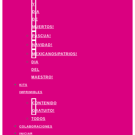
Y
DIA
DE
MUERTOS!
PASCUA!
NAVIDAD!
MEXICANOS/PATRIOS!
DIA
DEL
MAESTRO!
KITS
IMPRIMIBLES
CONTENIDO
GRATUITO!
TODOS
COLABORACIONES
INICIAR