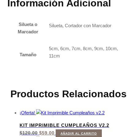
Información Adicional
Silueta o
Silueta, Cortador con Marcador
Marcador
5cm, 6cm, 7cm, 8cm, 9cm, 10cm,
Tamaño
11cm
Productos Relacionados
¡Oferta!
KIT IMPRIMIBLE CUMPLEAÑOS V2.2
EL
EL
$
120.00
$
59.00
AÑADIR AL CARRITO