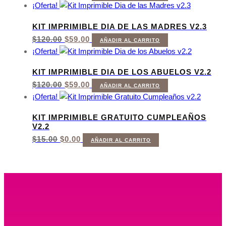
PRECIO
PRECIO
¡Oferta!
ORIGINAL
ACTUAL
ERA:
ES:
KIT IMPRIMIBLE DIA DE LAS MADRES V2.3
$120.00.
$59.00.
EL
EL
$
120.00
$
59.00
AÑADIR AL CARRITO
PRECIO
PRECIO
¡Oferta!
ORIGINAL
ACTUAL
ERA:
ES:
KIT IMPRIMIBLE DIA DE LOS ABUELOS V2.2
$120.00.
$59.00.
EL
EL
$
120.00
$
59.00
AÑADIR AL CARRITO
PRECIO
PRECIO
¡Oferta!
ORIGINAL
ACTUAL
ERA:
ES:
KIT IMPRIMIBLE GRATUITO CUMPLEAÑOS
$120.00.
$59.00.
V2.2
EL
EL
$
15.00
$
0.00
AÑADIR AL CARRITO
PRECIO
PRECIO
ORIGINAL
ACTUAL
ERA:
ES:
$15.00.
$0.00.