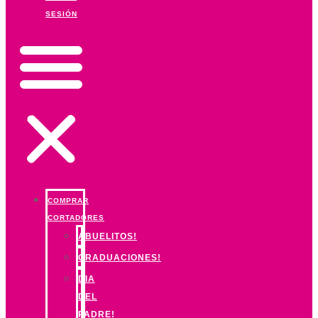
SESIÓN
COMPRAR
CORTADORES
ABUELITOS!
GRADUACIONES!
DIA
DEL
PADRE!