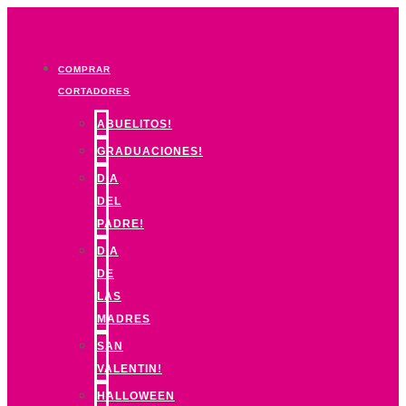
Ir
al
contenido
COMPRAR
CORTADORES
ABUELITOS!
GRADUACIONES!
DIA
DEL
PADRE!
DIA
DE
LAS
MADRES
SAN
VALENTIN!
HALLOWEEN