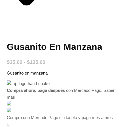
Gusanito En Manzana
Rango
$
35.00
-
$
135.00
de
Gusanito en manzana
precios:
desde
$35.00
Compra ahora, paga después
con Mercado Pago.
Saber
hasta
más
$135.00
Compra con Mercado Pago sin tarjeta y paga mes a mes
1