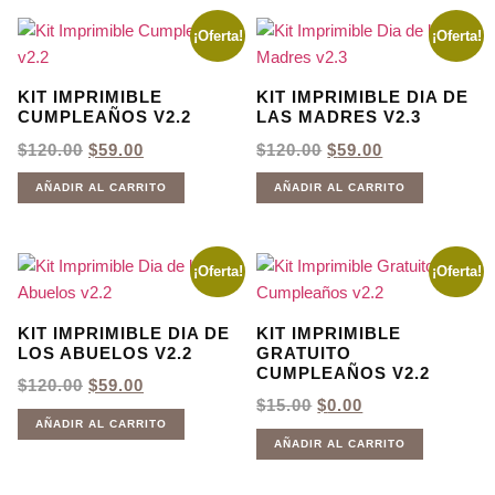
¡Oferta!
¡Oferta!
KIT IMPRIMIBLE
KIT IMPRIMIBLE DIA DE
CUMPLEAÑOS V2.2
LAS MADRES V2.3
EL
EL
EL
EL
$
120.00
$
59.00
$
120.00
$
59.00
PRECIO
PRECIO
PRECIO
PRECIO
ORIGINAL
ACTUAL
ORIGINAL
ACTUAL
AÑADIR AL CARRITO
AÑADIR AL CARRITO
ERA:
ES:
ERA:
ES:
$120.00.
$59.00.
$120.00.
$59.00.
¡Oferta!
¡Oferta!
KIT IMPRIMIBLE DIA DE
KIT IMPRIMIBLE
LOS ABUELOS V2.2
GRATUITO
CUMPLEAÑOS V2.2
EL
EL
$
120.00
$
59.00
PRECIO
PRECIO
EL
EL
$
15.00
$
0.00
ORIGINAL
ACTUAL
PRECIO
PRECIO
AÑADIR AL CARRITO
ERA:
ES:
ORIGINAL
ACTUAL
AÑADIR AL CARRITO
$120.00.
$59.00.
ERA:
ES:
$15.00.
$0.00.