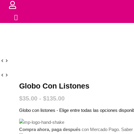
Globo Con Listones
Rango
$
35.00
-
$
135.00
de
Globo con listones - Elige entre todas las opciones disponi
precios:
desde
$35.00
Compra ahora, paga después
con Mercado Pago.
Saber
hasta