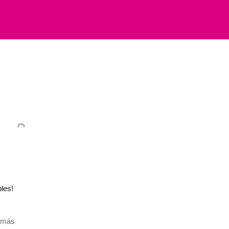
bles!
 más