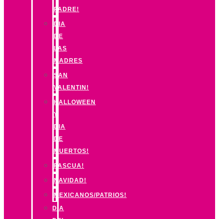
PADRE!
DIA
DE
LAS
MADRES
SAN
VALENTIN!
HALLOWEEN
Y
DIA
DE
MUERTOS!
PASCUA!
NAVIDAD!
MEXICANOS/PATRIOS!
DIA