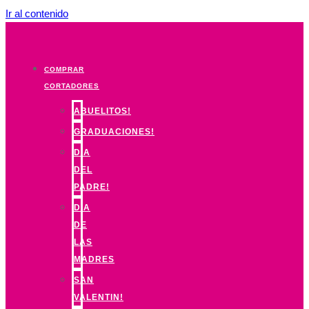
Ir al contenido
COMPRAR
CORTADORES
ABUELITOS!
GRADUACIONES!
DIA
DEL
PADRE!
DIA
DE
LAS
MADRES
SAN
VALENTIN!