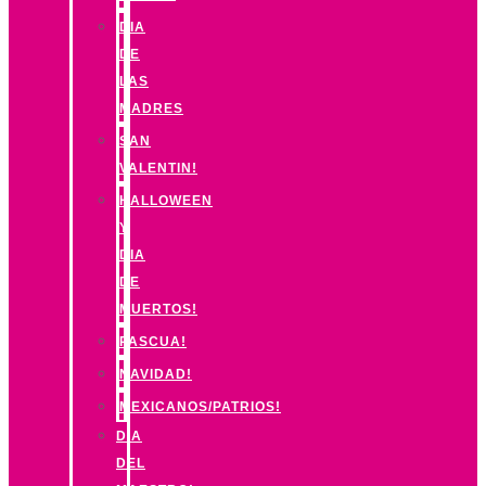
DIA
DE
LAS
MADRES
SAN
VALENTIN!
HALLOWEEN
Y
DIA
DE
MUERTOS!
PASCUA!
NAVIDAD!
MEXICANOS/PATRIOS!
DIA
DEL