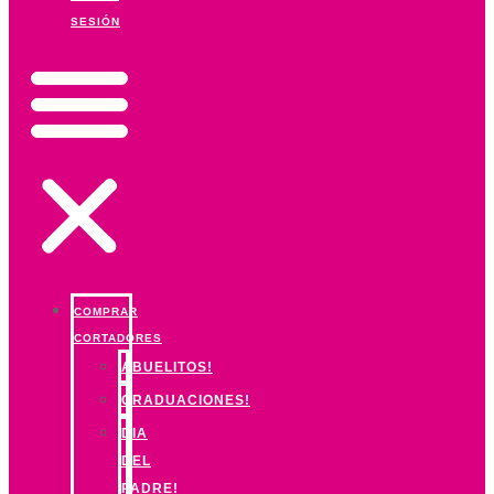
SESIÓN
COMPRAR
CORTADORES
ABUELITOS!
GRADUACIONES!
DIA
DEL
PADRE!