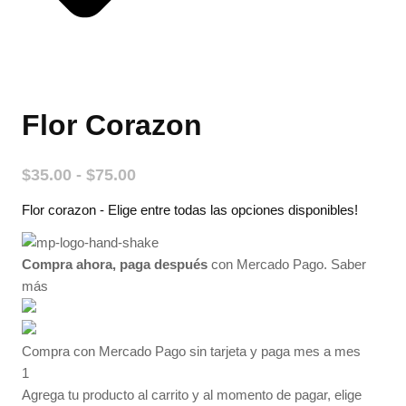
Flor Corazon
Rango
$
35.00
-
$
75.00
de
Flor corazon - Elige entre todas las opciones disponibles!
precios:
desde
$35.00
Compra ahora, paga después
con Mercado Pago.
Saber
hasta
más
$75.00
Compra con Mercado Pago sin tarjeta y paga mes a mes
1
Agrega tu producto al carrito y al momento de pagar, elige