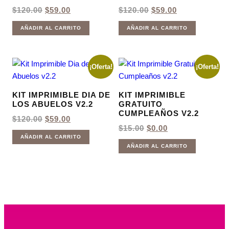
EL
EL
EL
EL
$
120.00
$
59.00
$
120.00
$
59.00
PRECIO
PRECIO
PRECIO
PRECIO
ORIGINAL
ACTUAL
ORIGINAL
ACTUAL
AÑADIR AL CARRITO
AÑADIR AL CARRITO
ERA:
ES:
ERA:
ES:
$120.00.
$59.00.
$120.00.
$59.00.
¡Oferta!
¡Oferta!
KIT IMPRIMIBLE DIA DE
KIT IMPRIMIBLE
LOS ABUELOS V2.2
GRATUITO
CUMPLEAÑOS V2.2
EL
EL
$
120.00
$
59.00
PRECIO
PRECIO
EL
EL
$
15.00
$
0.00
ORIGINAL
ACTUAL
PRECIO
PRECIO
AÑADIR AL CARRITO
ERA:
ES:
ORIGINAL
ACTUAL
AÑADIR AL CARRITO
$120.00.
$59.00.
ERA:
ES:
$15.00.
$0.00.