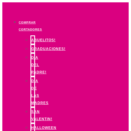
Ir
al
contenido
COMPRAR
CORTADORES
ABUELITOS!
GRADUACIONES!
DIA
DEL
PADRE!
DIA
DE
LAS
MADRES
SAN
VALENTIN!
HALLOWEEN