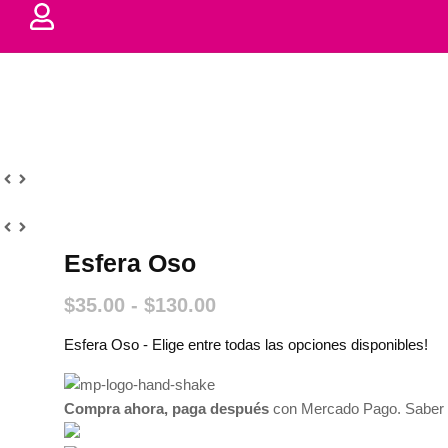
Esfera Oso
Rango
$
35.00
-
$
130.00
de
Esfera Oso - Elige entre todas las opciones disponibles!
precios:
desde
$35.00
Compra ahora, paga después
con Mercado Pago.
Saber
hasta
$130.00