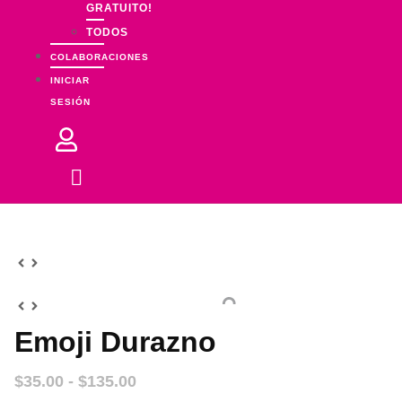
GRATUITO!
TODOS
COLABORACIONES
INICIAR
SESIÓN
Emoji Durazno
Rango
$
35.00
-
$
135.00
de