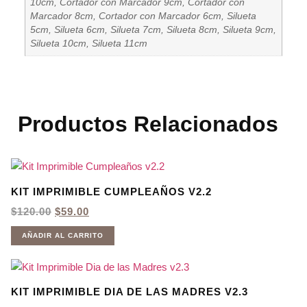
10cm, Cortador con Marcador 9cm, Cortador con
Marcador 8cm, Cortador con Marcador 6cm, Silueta
5cm, Silueta 6cm, Silueta 7cm, Silueta 8cm, Silueta 9cm,
Silueta 10cm, Silueta 11cm
Productos Relacionados
KIT IMPRIMIBLE CUMPLEAÑOS V2.2
EL
EL
$
120.00
$
59.00
PRECIO
PRECIO
ORIGINAL
ACTUAL
AÑADIR AL CARRITO
ERA:
ES:
$120.00.
$59.00.
KIT IMPRIMIBLE DIA DE LAS MADRES V2.3