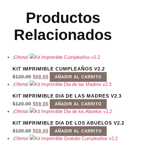
Productos
Relacionados
¡Oferta!
KIT IMPRIMIBLE CUMPLEAÑOS V2.2
EL
EL
$
120.00
$
59.00
AÑADIR AL CARRITO
PRECIO
PRECIO
¡Oferta!
ORIGINAL
ACTUAL
ERA:
ES:
KIT IMPRIMIBLE DIA DE LAS MADRES V2.3
$120.00.
$59.00.
EL
EL
$
120.00
$
59.00
AÑADIR AL CARRITO
PRECIO
PRECIO
¡Oferta!
ORIGINAL
ACTUAL
ERA:
ES:
KIT IMPRIMIBLE DIA DE LOS ABUELOS V2.2
$120.00.
$59.00.
EL
EL
$
120.00
$
59.00
AÑADIR AL CARRITO
PRECIO
PRECIO
¡Oferta!
ORIGINAL
ACTUAL