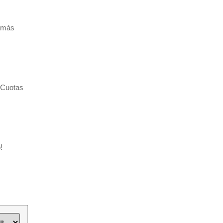
 más
 “Cuotas
!