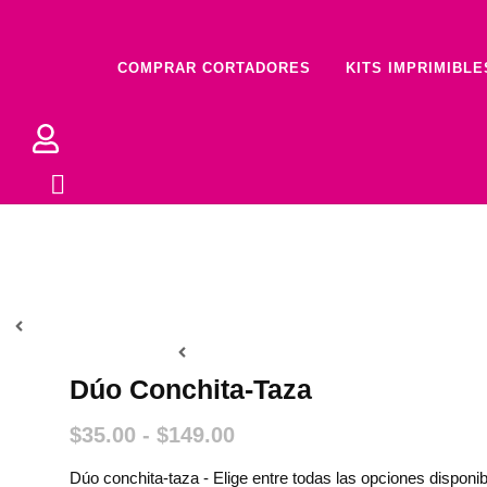
Ir
al
contenido
COMPRAR CORTADORES
KITS IMPRIMIBLE
Dúo Conchita-Taza
Rango
$
35.00
-
$
149.00
de
Dúo conchita-taza - Elige entre todas las opciones disponib
precios: