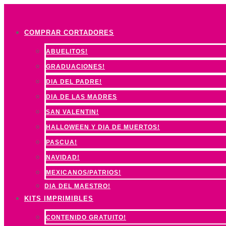
Ir
al
COMPRAR CORTADORES
contenido
ABUELITOS!
GRADUACIONES!
DIA DEL PADRE!
DIA DE LAS MADRES
SAN VALENTIN!
HALLOWEEN Y DIA DE MUERTOS!
PASCUA!
NAVIDAD!
MEXICANOS/PATRIOS!
DIA DEL MAESTRO!
KITS IMPRIMIBLES
CONTENIDO GRATUITO!