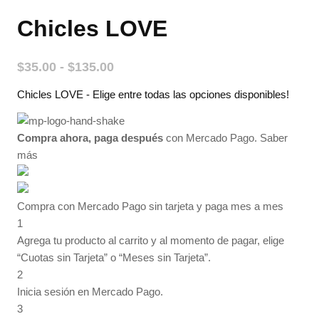
Chicles LOVE
Rango
$
35.00
-
$
135.00
de
Chicles LOVE - Elige entre todas las opciones disponibles!
precios:
desde
$35.00
Compra ahora, paga después
con Mercado Pago.
Saber
hasta
más
$135.00
Compra con Mercado Pago sin tarjeta y paga mes a mes
1
Agrega tu producto al carrito y al momento de pagar, elige
“Cuotas sin Tarjeta” o “Meses sin Tarjeta”.
2
Inicia sesión en Mercado Pago.
3