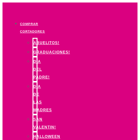
Ir
al
contenido
COMPRAR
CORTADORES
ABUELITOS!
GRADUACIONES!
DIA
DEL
PADRE!
DIA
DE
LAS
MADRES
SAN
VALENTIN!
HALLOWEEN