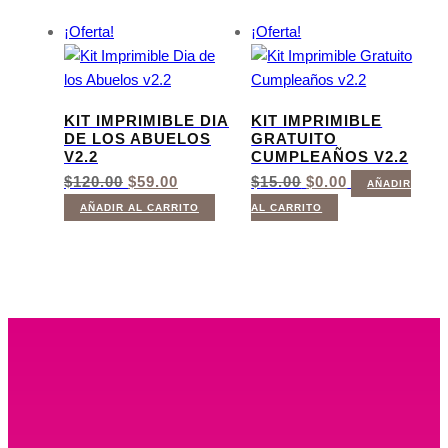
$120.00.
$59.00.
¡Oferta!
¡Oferta!
KIT IMPRIMIBLE DIA
KIT IMPRIMIBLE
DE LOS ABUELOS
GRATUITO
V2.2
CUMPLEAÑOS V2.2
EL
EL
EL
EL
$
120.00
$
59.00
$
15.00
$
0.00
AÑADIR
PRECIO
PRECIO
PRECIO
PRECIO
AÑADIR AL CARRITO
AL CARRITO
ORIGINAL
ACTUAL
ORIGINAL
ACTUAL
ERA:
ES:
ERA:
ES:
$120.00.
$59.00.
$15.00.
$0.00.