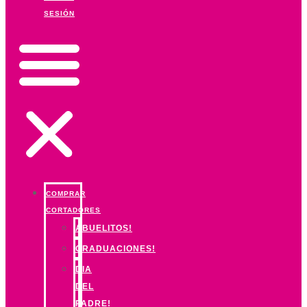
SESIÓN
COMPRAR
CORTADORES
ABUELITOS!
GRADUACIONES!
DIA
DEL
PADRE!