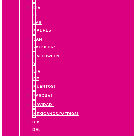
DIA
DE
LAS
MADRES
SAN
VALENTIN!
HALLOWEEN
Y
DIA
DE
MUERTOS!
PASCUA!
NAVIDAD!
MEXICANOS/PATRIOS!
DIA
DEL