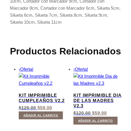
10cm, Cortador con Marcador 9cm, Cortador con
Marcador 8cm, Cortador con Marcador 6cm, Silueta 5cm,
Silueta 6cm, Silueta 7cm, Silueta 8cm, Silueta 9cm,
Silueta 10cm, Silueta 11cm
Productos Relacionados
¡Oferta!
¡Oferta!
KIT IMPRIMIBLE
KIT IMPRIMIBLE DIA
CUMPLEAÑOS V2.2
DE LAS MADRES
V2.3
EL
EL
$
120.00
$
59.00
PRECIO
PRECIO
EL
EL
$
120.00
$
59.00
AÑADIR AL CARRITO
ORIGINAL
ACTUAL
PRECIO
PRECIO
AÑADIR AL CARRITO
ERA:
ES:
ORIGINAL
ACTUAL
$120.00.
$59.00.
ERA:
ES: