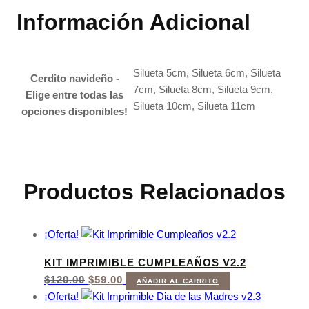
Información Adicional
Silueta 5cm, Silueta 6cm, Silueta
Cerdito navideño -
7cm, Silueta 8cm, Silueta 9cm,
Elige entre todas las
Silueta 10cm, Silueta 11cm
opciones disponibles!
Productos Relacionados
¡Oferta!
KIT IMPRIMIBLE CUMPLEAÑOS V2.2
EL
EL
$
120.00
$
59.00
AÑADIR AL CARRITO
PRECIO
PRECIO
¡Oferta!
ORIGINAL
ACTUAL