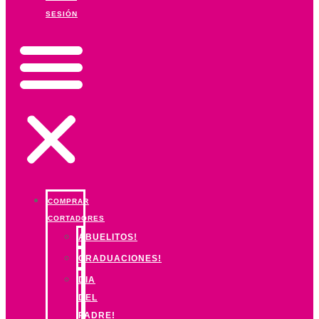
SESIÓN
COMPRAR
CORTADORES
ABUELITOS!
GRADUACIONES!
DIA
DEL
PADRE!