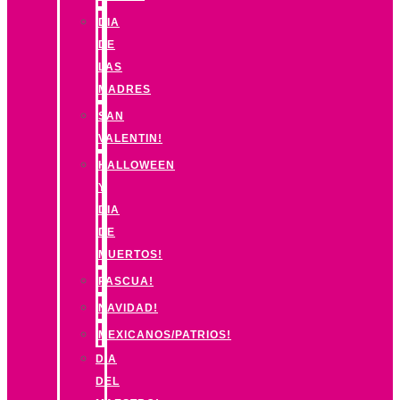
DIA
DE
LAS
MADRES
SAN
VALENTIN!
HALLOWEEN
Y
DIA
DE
MUERTOS!
PASCUA!
NAVIDAD!
MEXICANOS/PATRIOS!
DIA
DEL