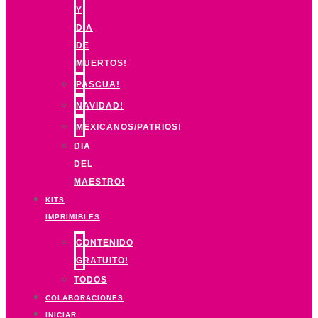
Y
DIA
DE
MUERTOS!
PASCUA!
NAVIDAD!
MEXICANOS/PATRIOS!
DIA
DEL
MAESTRO!
KITS
IMPRIMIBLES
CONTENIDO
GRATUITO!
TODOS
COLABORACIONES
INICIAR