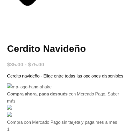
Cerdito Navideño
Rango
$
35.00
-
$
75.00
de
Cerdito navideño - Elige entre todas las opciones disponibles!
precios:
desde
$35.00
Compra ahora, paga después
con Mercado Pago.
Saber
hasta
más
$75.00
Compra con Mercado Pago sin tarjeta y paga mes a mes
1