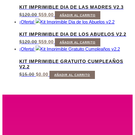
ERA:
ES:
KIT IMPRIMIBLE DIA DE LAS MADRES V2.3
$120.00.
$59.00.
EL
EL
$
120.00
$
59.00
AÑADIR AL CARRITO
PRECIO
PRECIO
¡Oferta!
ORIGINAL
ACTUAL
ERA:
ES:
KIT IMPRIMIBLE DIA DE LOS ABUELOS V2.2
$120.00.
$59.00.
EL
EL
$
120.00
$
59.00
AÑADIR AL CARRITO
PRECIO
PRECIO
¡Oferta!
ORIGINAL
ACTUAL
ERA:
ES:
KIT IMPRIMIBLE GRATUITO CUMPLEAÑOS
$120.00.
$59.00.
V2.2
EL
EL
$
15.00
$
0.00
AÑADIR AL CARRITO
PRECIO
PRECIO
ORIGINAL
ACTUAL
ERA:
ES:
$15.00.
$0.00.