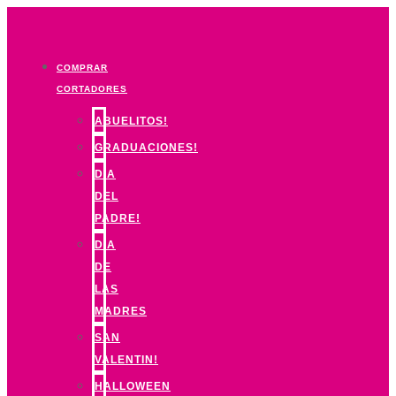
Ir
al
contenido
COMPRAR
CORTADORES
ABUELITOS!
GRADUACIONES!
DIA
DEL
PADRE!
DIA
DE
LAS
MADRES
SAN
VALENTIN!
HALLOWEEN