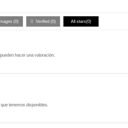
images (
0
)
Verified (
0
)
All stars(
0
)
 pueden hacer una valoración.
s que tenemos disponibles.