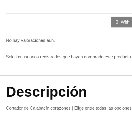
Valorado
2
de
con
5
1
de
5
With 
No hay valoraciones aún.
Solo los usuarios registrados que hayan comprado este producto
Descripción
Cortador de Calabacín corazones | Elige entre todas las opcione