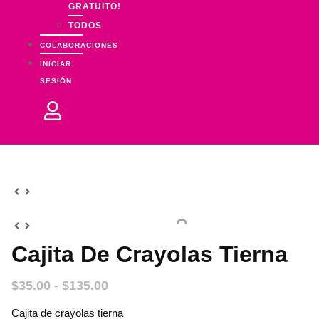
GRATUITO!
TODOS
COLABORACIONES
INICIAR
SESIÓN
Cajita De Crayolas Tierna
Rango
$
35.00
-
$
135.00
de
Cajita de crayolas tierna
precios: