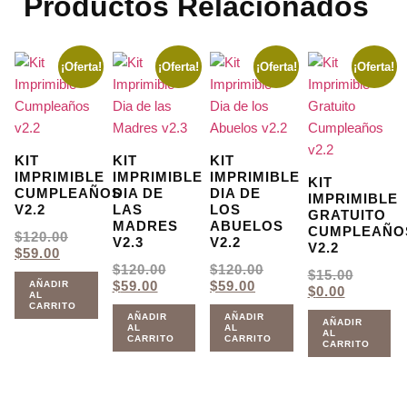
Productos Relacionados
¡Oferta!
¡Oferta!
¡Oferta!
¡Oferta!
KIT
KIT
KIT
IMPRIMIBLE
IMPRIMIBLE
IMPRIMIBLE
KIT
CUMPLEAÑOS
DIA DE
DIA DE
IMPRIMIBLE
V2.2
LAS
LOS
GRATUITO
MADRES
ABUELOS
CUMPLEAÑO
EL
$
120.00
V2.3
V2.2
V2.2
EL
PRECIO
$
59.00
PRECIO
ORIGINAL
EL
EL
$
120.00
$
120.00
EL
$
15.00
ACTUAL
ERA:
EL
PRECIO
EL
PRECIO
$
59.00
$
59.00
AÑADIR
EL
PRECI
$
0.00
AL
ES:
$120.00.
PRECIO
ORIGINAL
PRECIO
ORIGINAL
PRECIO
ORIGI
CARRITO
$59.00.
ACTUAL
ERA:
ACTUAL
ERA:
AÑADIR
AÑADIR
ACTUAL
ERA:
AÑADIR
AL
AL
ES:
$120.00.
ES:
$120.00.
AL
ES:
$15.00.
CARRITO
CARRITO
CARRITO
$59.00.
$59.00.
$0.00.