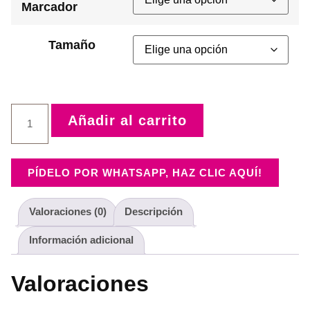
Marcador
Tamaño
Cajita
Añadir al carrito
de
crayolas
tierna
cantidad
PÍDELO POR WHATSAPP, HAZ CLIC AQUÍ!
Valoraciones (0)
Descripción
Información adicional
Valoraciones