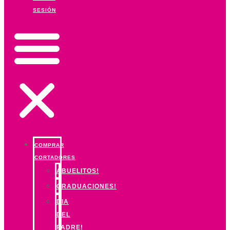
SESIÓN
COMPRAR
CORTADORES
ABUELITOS!
GRADUACIONES!
DIA
DEL
PADRE!