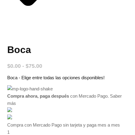
Boca
Rango
$
0.00
-
$
75.00
de
Boca - Elige entre todas las opciones disponibles!
precios:
desde
$0.00
Compra ahora, paga después
con Mercado Pago.
Saber
hasta
más
$75.00
Compra con Mercado Pago sin tarjeta y paga mes a mes
1