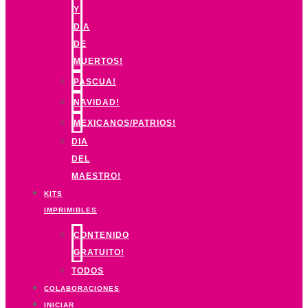
Y
DIA
DE
MUERTOS!
PASCUA!
NAVIDAD!
MEXICANOS/PATRIOS!
DIA
DEL
MAESTRO!
KITS
IMPRIMIBLES
CONTENIDO
GRATUITO!
TODOS
COLABORACIONES
INICIAR