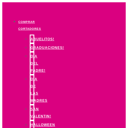
Ir
al
contenido
COMPRAR
CORTADORES
ABUELITOS!
GRADUACIONES!
DIA
DEL
PADRE!
DIA
DE
LAS
MADRES
SAN
VALENTIN!
HALLOWEEN