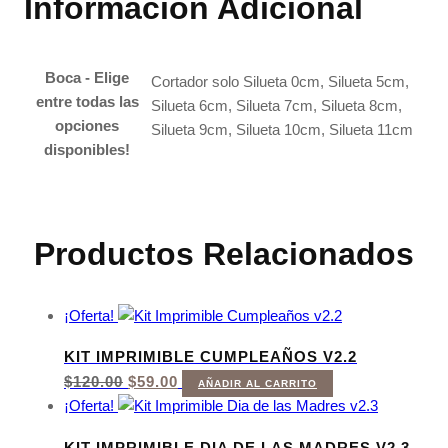
Información Adicional
Boca - Elige
Cortador solo Silueta 0cm, Silueta 5cm,
entre todas las
Silueta 6cm, Silueta 7cm, Silueta 8cm,
opciones
Silueta 9cm, Silueta 10cm, Silueta 11cm
disponibles!
Productos Relacionados
¡Oferta!
KIT IMPRIMIBLE CUMPLEAÑOS V2.2
EL
EL
$
120.00
$
59.00
AÑADIR AL CARRITO
PRECIO
PRECIO
¡Oferta!
ORIGINAL
ACTUAL
ERA:
ES:
KIT IMPRIMIBLE DIA DE LAS MADRES V2.3