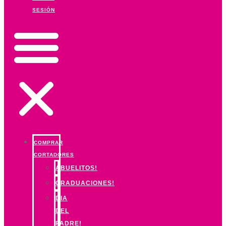
SESIÓN
COMPRAR
CORTADORES
ABUELITOS!
GRADUACIONES!
DIA
DEL
PADRE!