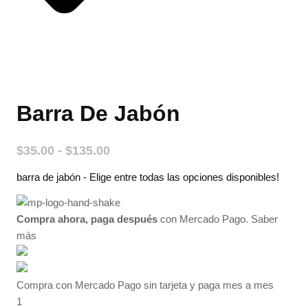
Barra De Jabón
Rango
$
35.00
-
$
135.00
de
barra de jabón - Elige entre todas las opciones disponibles!
precios:
desde
$35.00
Compra ahora, paga después
con Mercado Pago.
Saber
hasta
más
$135.00
Compra con Mercado Pago sin tarjeta y paga mes a mes
1