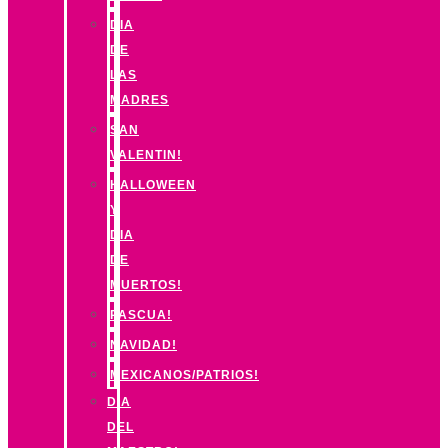
DIA
DE
LAS
MADRES
SAN
VALENTIN!
HALLOWEEN
Y
DIA
DE
MUERTOS!
PASCUA!
NAVIDAD!
MEXICANOS/PATRIOS!
DIA
DEL