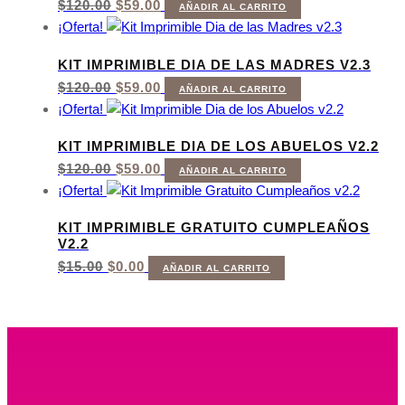
EL
EL
$
120.00
$
59.00
AÑADIR AL CARRITO
PRECIO
PRECIO
¡Oferta!
ORIGINAL
ACTUAL
ERA:
ES:
KIT IMPRIMIBLE DIA DE LAS MADRES V2.3
$120.00.
$59.00.
EL
EL
$
120.00
$
59.00
AÑADIR AL CARRITO
PRECIO
PRECIO
¡Oferta!
ORIGINAL
ACTUAL
ERA:
ES:
KIT IMPRIMIBLE DIA DE LOS ABUELOS V2.2
$120.00.
$59.00.
EL
EL
$
120.00
$
59.00
AÑADIR AL CARRITO
PRECIO
PRECIO
¡Oferta!
ORIGINAL
ACTUAL
ERA:
ES:
KIT IMPRIMIBLE GRATUITO CUMPLEAÑOS
$120.00.
$59.00.
V2.2
EL
EL
$
15.00
$
0.00
AÑADIR AL CARRITO
PRECIO
PRECIO
ORIGINAL
ACTUAL
ERA:
ES:
$15.00.
$0.00.