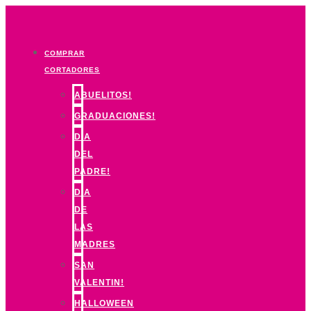
Ir
al
contenido
COMPRAR
CORTADORES
ABUELITOS!
GRADUACIONES!
DIA
DEL
PADRE!
DIA
DE
LAS
MADRES
SAN
VALENTIN!
HALLOWEEN