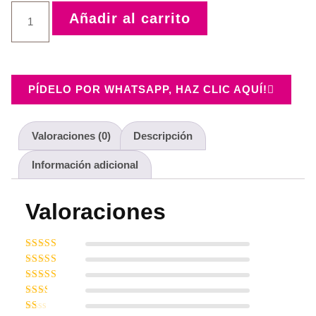
Añadir al carrito
PÍDELO POR WHATSAPP, HAZ CLIC AQUÍ!
Valoraciones (0)
Descripción
Información adicional
Valoraciones
Valorado con
5
de 5
Valorado
con
4
de 5
Valorado
con
3
Valorado
de 5
con