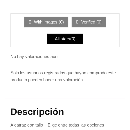
Valorado
2
de
con
5
1
de
5
With images (
0
)
Verified (
0
)
All stars(
0
)
No hay valoraciones aún.
Solo los usuarios registrados que hayan comprado este
producto pueden hacer una valoración.
Descripción
Alcatraz con tallo – Elige entre todas las opciones