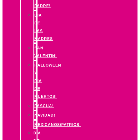
PADRE!
DIA
DE
LAS
MADRES
SAN
VALENTIN!
HALLOWEEN
Y
DIA
DE
MUERTOS!
PASCUA!
NAVIDAD!
MEXICANOS/PATRIOS!
DIA