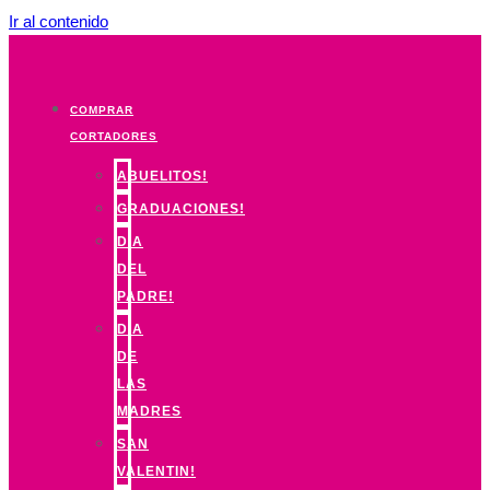
Ir al contenido
COMPRAR
CORTADORES
ABUELITOS!
GRADUACIONES!
DIA
DEL
PADRE!
DIA
DE
LAS
MADRES
SAN
VALENTIN!