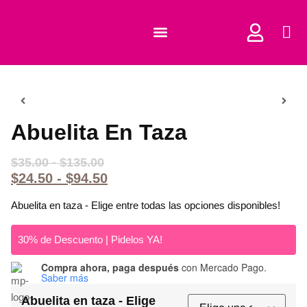
COMPRAR CORTADORES
Abuelita En Taza
$
35.00
-
$
135.00
$
24.50
-
$
94.50
Abuelita en taza - Elige entre todas las opciones disponibles!
30% de Descuento | Pidelos YA!
Compra ahora, paga después
con Mercado Pago.
Saber más
Abuelita en taza - Elige