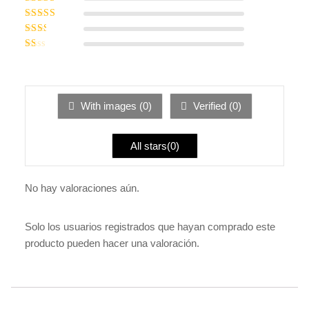
5
de 5
Valorado
con
4
de 5
Valorado
con
3
Valorado
de 5
con
Valorado
2
de
con
5
1
de
5
With images (
0
)
Verified (
0
)
All stars(
0
)
No hay valoraciones aún.
Solo los usuarios registrados que hayan comprado este
producto pueden hacer una valoración.