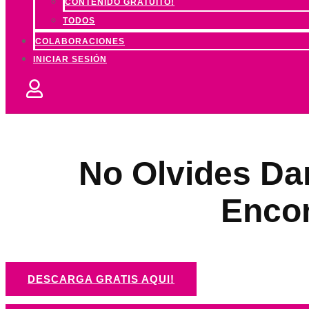
CONTENIDO GRATUITO!
TODOS
COLABORACIONES
INICIAR SESIÓN
No Olvides Dar
Encon
DESCARGA GRATIS AQUI!