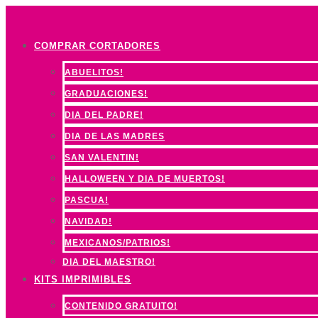
Ir
al
COMPRAR CORTADORES
contenido
ABUELITOS!
GRADUACIONES!
DIA DEL PADRE!
DIA DE LAS MADRES
SAN VALENTIN!
HALLOWEEN Y DIA DE MUERTOS!
PASCUA!
NAVIDAD!
MEXICANOS/PATRIOS!
DIA DEL MAESTRO!
KITS IMPRIMIBLES
CONTENIDO GRATUITO!