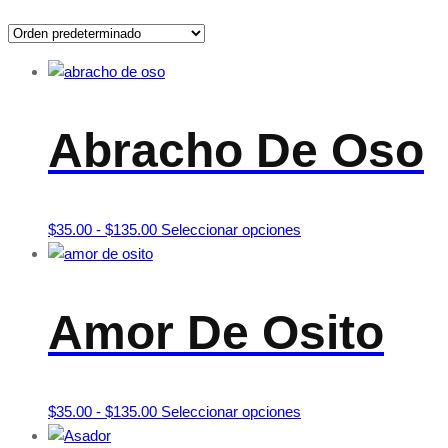
Abracho De Oso
Rango
Este
$
35.00
-
$
135.00
Seleccionar opciones
de
producto
precios:
tiene
desde
múltiples
Amor De Osito
$35.00
variantes.
hasta
Las
$135.00
opciones
se
Rango
Este
$
35.00
-
$
135.00
Seleccionar opciones
pueden
de
producto
elegir