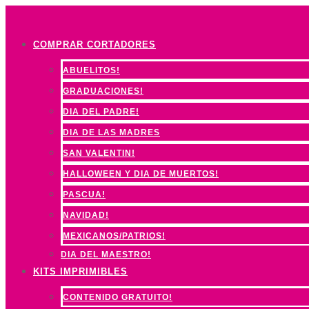
Ir
al
COMPRAR CORTADORES
contenido
ABUELITOS!
GRADUACIONES!
DIA DEL PADRE!
DIA DE LAS MADRES
SAN VALENTIN!
HALLOWEEN Y DIA DE MUERTOS!
PASCUA!
NAVIDAD!
MEXICANOS/PATRIOS!
DIA DEL MAESTRO!
KITS IMPRIMIBLES
CONTENIDO GRATUITO!