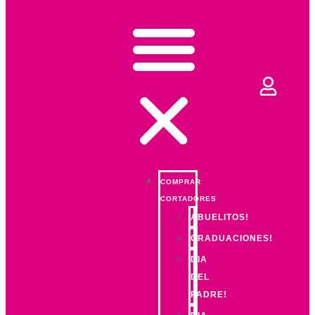
COMPRAR
CORTADORES
ABUELITOS!
GRADUACIONES!
DIA
DEL
PADRE!