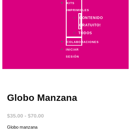
KITS
IMPRIMIBLES
CONTENIDO
GRATUITO!
TODOS
COLABORACIONES
INICIAR
SESIÓN
Globo Manzana
$
35.00
-
$
70.00
Globo manzana