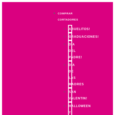
COMPRAR
CORTADORES
ABUELITOS!
GRADUACIONES!
DIA
DEL
PADRE!
DIA
DE
LAS
MADRES
SAN
VALENTIN!
HALLOWEEN
Y