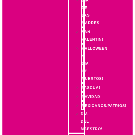
DIA
DE
LAS
MADRES
SAN
VALENTIN!
HALLOWEEN
Y
DIA
DE
MUERTOS!
PASCUA!
NAVIDAD!
MEXICANOS/PATRIOS!
DIA
DEL
MAESTRO!