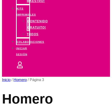
MAESTRO!
KITS
IMPRIMIBLES
CONTENIDO
GRATUITO!
TODOS
COLABORACIONES
INICIAR
SESIÓN
Inicio
/
Homero
/ Página 3
Homero