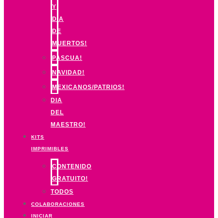
Y
DIA
DE
MUERTOS!
PASCUA!
NAVIDAD!
MEXICANOS/PATRIOS!
DIA
DEL
MAESTRO!
KITS
IMPRIMIBLES
CONTENIDO
GRATUITO!
TODOS
COLABORACIONES
INICIAR