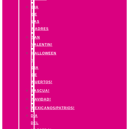
DIA
DE
LAS
MADRES
SAN
VALENTIN!
HALLOWEEN
Y
DIA
DE
MUERTOS!
PASCUA!
NAVIDAD!
MEXICANOS/PATRIOS!
DIA
DEL