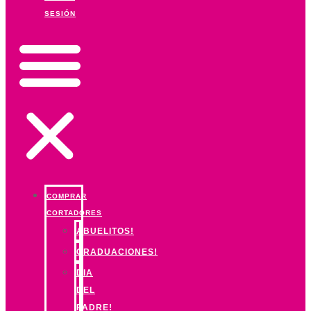
SESIÓN
COMPRAR
CORTADORES
ABUELITOS!
GRADUACIONES!
DIA
DEL
PADRE!