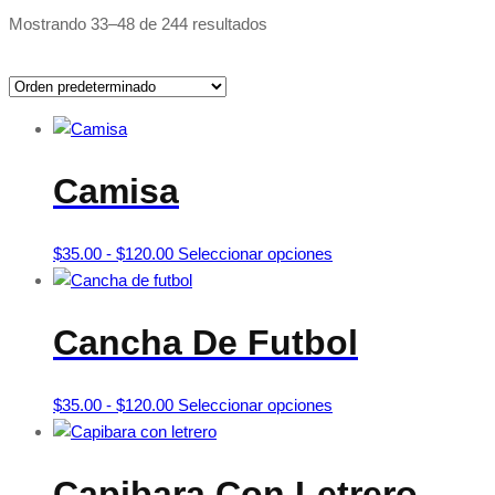
Mostrando 33–48 de 244 resultados
Camisa
Rango
Este
$
35.00
-
$
120.00
Seleccionar opciones
de
producto
precios:
tiene
desde
múltiples
Cancha De Futbol
$35.00
variantes.
hasta
Las
Rango
Este
$
35.00
-
$
120.00
Seleccionar opciones
$120.00
opciones
de
producto
se
precios:
tiene
pueden
desde
múltiples
Capibara Con Letrero
elegir