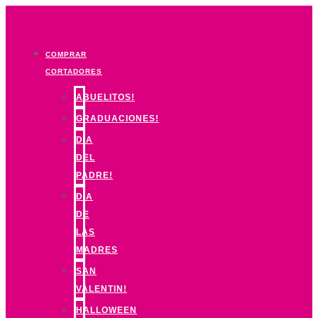
Ir
al
contenido
COMPRAR
CORTADORES
ABUELITOS!
GRADUACIONES!
DIA
DEL
PADRE!
DIA
DE
LAS
MADRES
SAN
VALENTIN!
HALLOWEEN